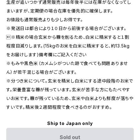
生産が追いつかず通常販売は毎年後半には在庫がなくなってし
まいますが、定期便の場合在庫を優先的に確保します。
お値段も通常販売よりも少しお得です。
※発送日は都合により１０日から前後する場合がございます。
※精米の場合玄米から糠を削るため、白米に精米すると１割
程度目減りします。(15kgのお米を白米に精米すると、約13.5kg
をお届けします)備考欄にご記入ください
※もみや黒色米（カメムシがついた跡で食べても問題ありませ
ん）が若干混じる場合がございます。
※分つき米について。玄米を精米し白米にする途中段階のお米で
す。栄養豊富な糠が残っています。玄米が苦手な方にもたべやす
いお米です。糠が残っているため、玄米や白米よりも鮮度が落ちや
すいです。精米後２週間程度で食べきるのがおすすめ。
Ship to Japan only
Sold out