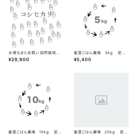
お得なまとめ買い 自然栽培の
能登ごはん農場 ５kg 定期
石川県産コシヒカリ 玄米30kg
配送コース
¥29,800
¥5,400
2025年
能登ごはん農場 10kg 定期
能登ごはん農場 20kg 定期
配送コース
配送コース