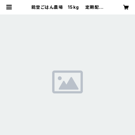
能登ごはん農場 15kg 定期配送
コース | 能登ごはん農場 お米とご
はんまわりの品々