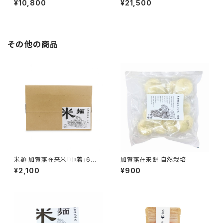
¥10,800
¥21,500
その他の商品
米麺 加賀藩在来米「巾着」6食
加賀藩在来餅 自然栽培
入
¥2,100
¥900