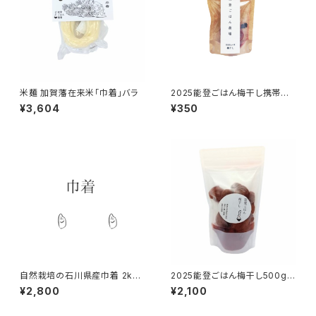
米麺 加賀藩在来米「巾着」バラ
2025能登ごはん梅干し携帯パッ
ク ５個入り
¥3,604
¥350
自然栽培の石川県産巾着 2kg
2025能登ごはん梅干し500g
2025年
自然栽培
¥2,800
¥2,100