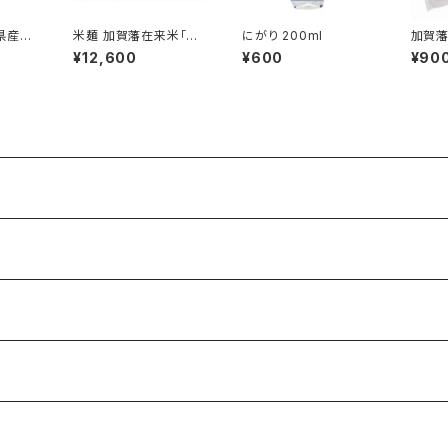
県産巾
米麺 加賀藩在来米「巾
にがり 200ml
着」36食入
¥12,600
¥600
¥90