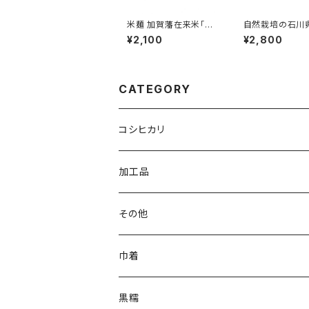
米麺 加賀藩在来米「巾
自然栽培の石川
着」6食入
着 2kg 2025年
¥2,100
¥2,800
CATEGORY
コシヒカリ
加工品
その他
巾着
黒糯