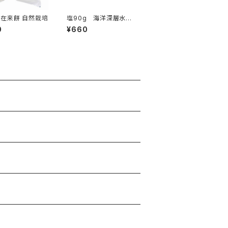
加賀藩在来餅 自然栽培
塩90g 海洋深層水の
薪炊き
0
¥660