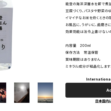
能登の海洋深層水を薪で煮詰
豆腐づくり、パスタや野菜の
イマイチなお米を炊くときの
お風呂に、うがいに、歯磨き
効果効能は法令上書けない
内容量 200ml
保存方法 常温保管
賞味期限はありません
ミネラル成分が結晶化します
Internationa
Ad
日本国内