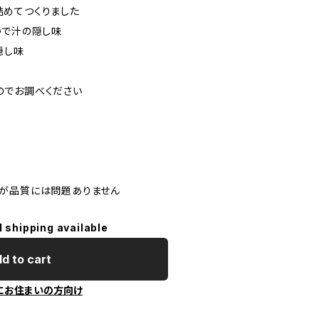
めてつくりました
ゆで汁の隠し味
隠し味
に
のでお調べください
が品質には問題ありません
l shipping available
d to cart
にお住まいの方向け