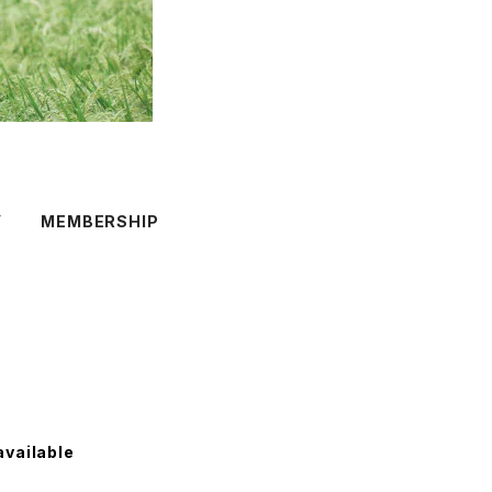
Y
MEMBERSHIP
available