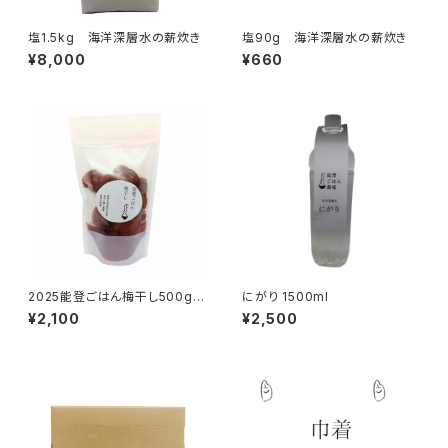
塩1.5kg 海洋深層水の薪炊き
塩90g 海洋深層水の薪炊き
¥8,000
¥660
2025能登ごはん梅干し500g
にがり 1500ml
自然栽培
¥2,100
¥2,500