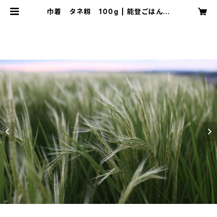
巾着 タネ籾 100g | 能登ごはん農
場 お米とごはんまわりの品々