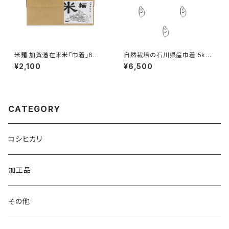
米麺 加賀藩在来米「巾着」6食
自然栽培の石川県産巾着 5kg
入
2025年
¥2,100
¥6,500
CATEGORY
コシヒカリ
加工品
その他