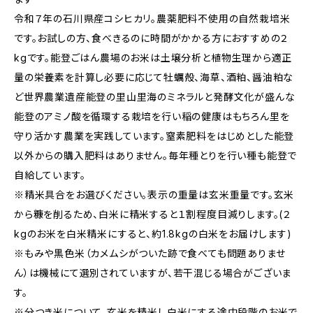
令和７年の石川県産コシヒカリ。農薬肥料不使用の自然栽培米
です。お試しの方、食べきるのに時間がかかる方におすすめの２
kgです。能登ごはん農場のお米は土壌分析と植物生理から適正
量の栄養素を計算し必要に応じて牡蠣殻、海草、酒粕、醤油粕な
ど世界農業遺産能登の里山里海のミネラルと発酵文化が盛んな
能登のアミノ酸を循環する栽培を行い稲の健康はもちろん里を
守り活かす農業を実践しています。窒素肥料をはじめとした能登
以外からの購入肥料はありません。毎年種とりを行い種も能登で
自給しています。
※精米具合をお選びください。表示の重量は玄米重量です。玄米
から糠を削るため、白米に精米すると１割程度目減りします。(２
kgのお米を白米精米にすると、約1.8kgの白米をお届けします)
※もみや黒色米（カメムシがついた跡で食べても問題ありませ
ん）は機械にて選別されていますが、若干混じる場合がございま
す。
※分つき米について。玄米を精米し白米にする途中段階のお米で