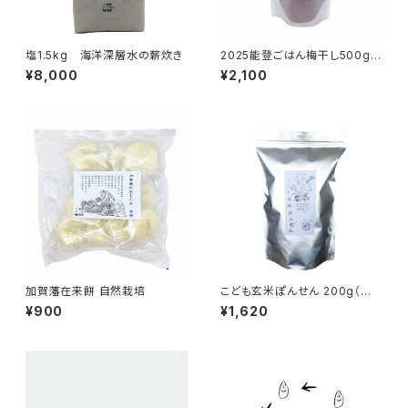
塩1.5kg 海洋深層水の薪炊き
2025能登ごはん梅干し500g
自然栽培
¥8,000
¥2,100
加賀藩在来餅 自然栽培
こども玄米ぽんせん 200g（約1
00枚)
¥900
¥1,620