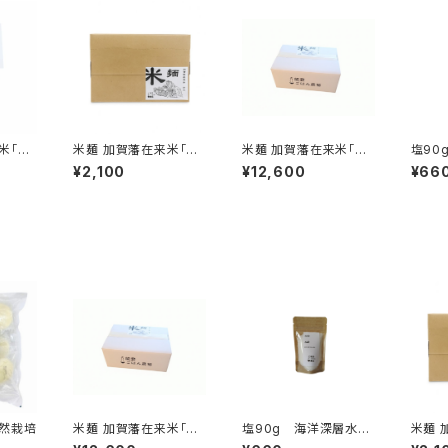
米「巾
米麺 加賀藩在来米「巾
米麺 加賀藩在来米「巾
塩90
着」6食入
着」36食入
薪炊き
¥2,100
¥12,600
¥66
在来餅 自然栽培
米麺 加賀藩在来米「巾
塩90g 海洋深層水の
米麺 
着」36食入
薪炊き
着」6