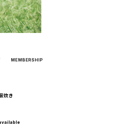
Y
MEMBERSHIP
薪炊き
available