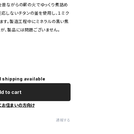
を昔ながらの薪の火でゆっくり煮詰め
反応しないチタンの釜を使用し、１ミク
ます。製造工程中にミネラルの黒い焦
が、製品には問題ございません。
l shipping available
d to cart
にお住まいの方向け
通報する