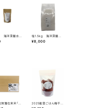
g 海洋深層水の
塩1.5kg 海洋深層水
の薪炊き
0
¥8,000
加賀藩在来米「巾
2025能登ごはん梅干し
食入
500g 自然栽培