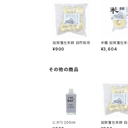
加賀藩在来餅 自然栽培
米麺 加賀藩在来
着」バラ
¥900
¥3,604
その他の商品
にがり 200ml
加賀藩