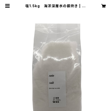
塩1.5kg 海洋深層水の薪炊き | 能
登ごはん農場 お米とごはんまわりの
品々