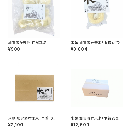
加賀藩在来餅 自然栽培
米麺 加賀藩在来米「巾着」バラ
¥900
¥3,604
米麺 加賀藩在来米「巾着」6食
米麺 加賀藩在来米「巾着」36食
入
入
¥2,100
¥12,600