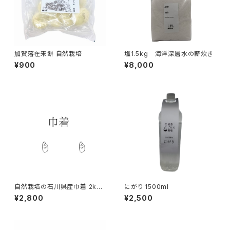
加賀藩在来餅 自然栽培
塩1.5kg 海洋深層水の薪炊き
¥900
¥8,000
自然栽培の石川県産巾着 2kg
にがり 1500ml
2025年
¥2,800
¥2,500