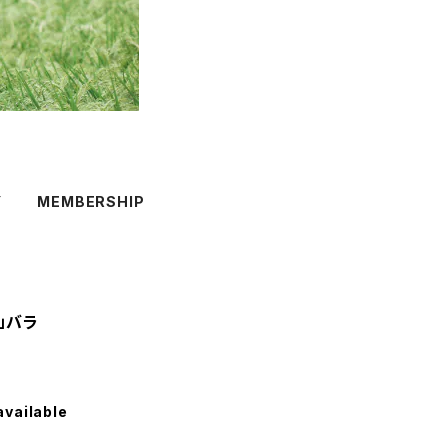
Y
MEMBERSHIP
」バラ
available