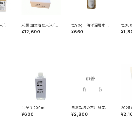
米「巾
米麺 加賀藩在来米「巾
塩90g 海洋深層水の
塩30
着」36食入
薪炊き
の薪炊
¥12,600
¥660
¥1,8
にがり 200ml
自然栽培の石川県産巾
202
着 2kg 2025年
500
¥600
¥2,800
¥2,1