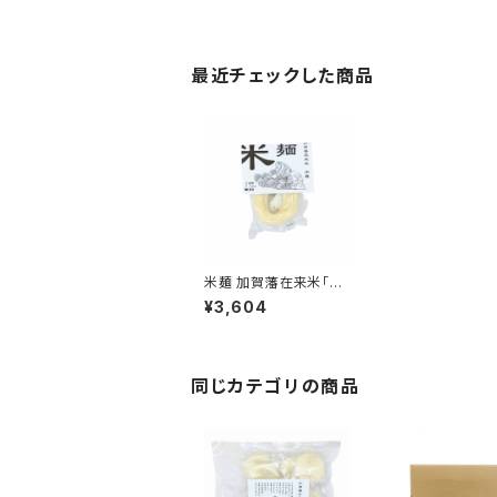
最近チェックした商品
米麺 加賀藩在来米「巾
着」バラ
¥3,604
同じカテゴリの商品