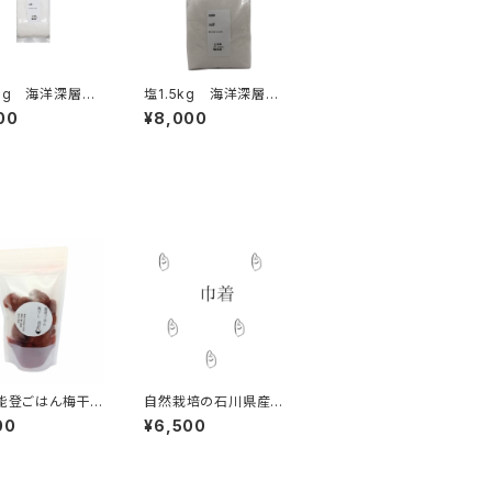
0g 海洋深層水
塩1.5kg 海洋深層水
き
の薪炊き
00
¥8,000
5能登ごはん梅干し
自然栽培の石川県産巾
g 自然栽培
着 5kg 2025年
00
¥6,500