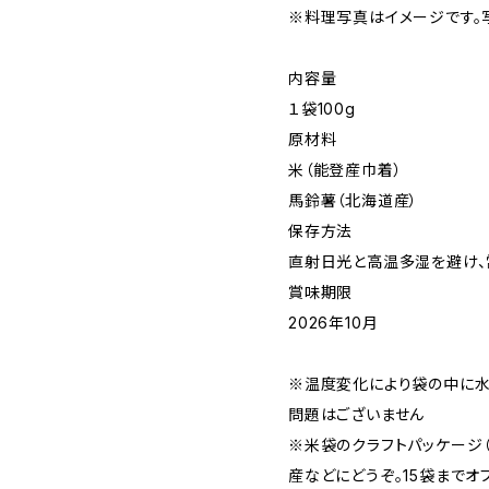
※料理写真はイメージです。
内容量
１袋100g
原材料
米（能登産巾着）
馬鈴薯（北海道産）
保存方法
直射日光と高温多湿を避け、
賞味期限
2026年10月
※温度変化により袋の中に
問題はございません
※米袋のクラフトパッケージ
産などにどうぞ。15袋までオ