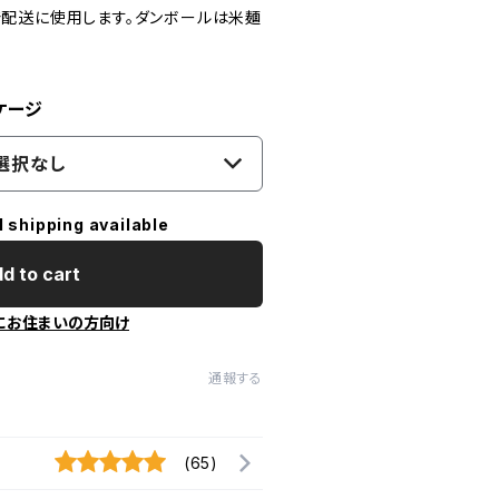
配送に使用します。ダンボールは米麺
ケージ
選択なし
l shipping available
d to cart
にお住まいの方向け
通報する
(65)