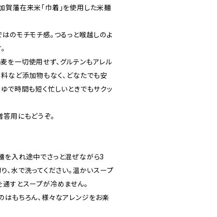
加賀藩在来米「巾着」を使用した米麺
ではのモチモチ感。つるっと喉越しのよ
。
麦を一切使用せず、グルテンもアレル
存料など添加物もなく、どなたでも安
。ゆで時間も短く忙しいときでもサクッ
贈答用にもどうぞ。
麺を入れ途中でさっと混ぜながら3
り、水で洗ってください。温かいスープ
を通すとスープが冷めません。
のはもちろん、様々なアレンジをお楽