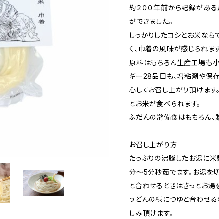
約２００年前から記録がある
ができました。
しっかりしたコシとお米なら
く、巾着の風味が感じられます
原料はもちろん生産工場も小
ギー28品目も、増粘剤や保
心してお召し上がり頂けます
とお米が食べられます。
ふだんの常備食はもちろん、
お召し上がり方
たっぷりの沸騰したお湯に米
分〜5分秒茹でます。お湯を切
と合わせるときはさっとお湯
うどんの様につゆと合わせる
しみ頂けます。