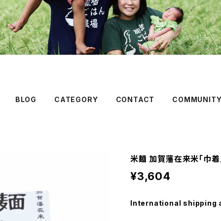
BLOG
CATEGORY
CONTACT
COMMUNIT
米麺 加賀藩在来米「巾着
¥3,604
International shipping 