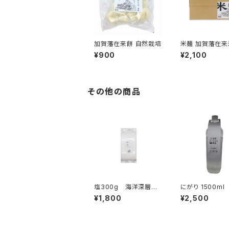
加賀藩在来餅 自然栽培
米麺 加賀藩在来
着」6食入
¥900
¥2,100
その他の商品
塩300g 海洋深層水
にがり 1500ml
の薪炊き
¥1,800
¥2,500