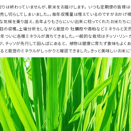
りは終わっていませんが、新米をお届けします。 いつも定期便の皆様
売し切らしてしまいました。。毎年収穫量は増えているのですがおかげ様
な気候を乗り越え、去年よりもさらにいい出来に稔ってくれたお米たちに
目の収穫。土壌分析をしながら能登の 牡蠣殻や酒粕などミネラルと天
年ついに各種ミネラルが満ちてきました。一般的な栽培はチッソ・リン・カ
が、チッソが先行して田んぼにあると、 植物は健康に育たず食味もよく
ると能登のミネラルがしっかりと確認できました。きっと美味しいお米に育